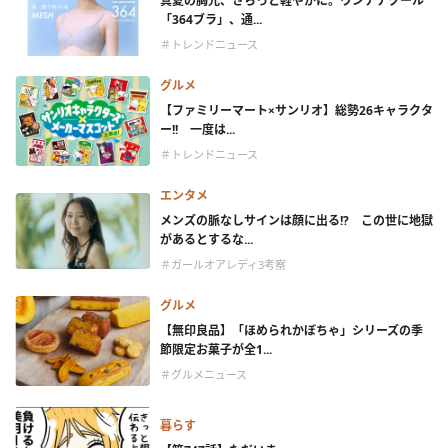
真夏の胸元、さらっと軽やかに。ウンナナクール
「364ブラ」、通...
＃トレンドニュース
グルメ
【ファミリーマート×サンリオ】総勢26キャラクタ
ー!! 一度は...
＃トレンドニュース
エンタメ
メンズの脈なしサインは顔に出る!? この世に地獄
があるとするな...
＃ガールオアレディ3考察
グルメ
【無印良品】「ほめられかぼちゃ」シリーズの季
節限定お菓子が全1...
＃グルメニュース
暮らす