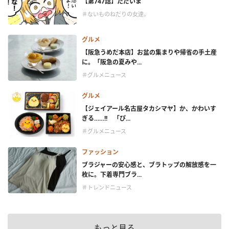
【第747話】ただいま
＃ないものねだりの女達。
グルメ
【阪急うめだ本店】お盆の集まりや帰省の手土産
に。「阪急の夏みや...
＃グルメニュース
グルメ
【ジェイアール名古屋タカシマヤ】か、かわいす
ぎる……!! 「ぴ...
＃グルメニュース
ファッション
ブラジャーの安心感と、ブラトップの解放感を一
枚に。下着専門ブラ...
＃トレンドニュース
もっと見る