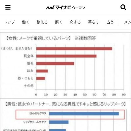
トップ
働く
整える
磨く
恋する
暮らす
占う
メ