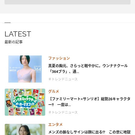
LATEST
最新の記事
ファッション
真夏の胸元、さらっと軽やかに。ウンナナクール
「364ブラ」、通...
＃トレンドニュース
グルメ
【ファミリーマート×サンリオ】総勢26キャラクタ
ー!! 一度は...
＃トレンドニュース
エンタメ
メンズの脈なしサインは顔に出る!? この世に地獄