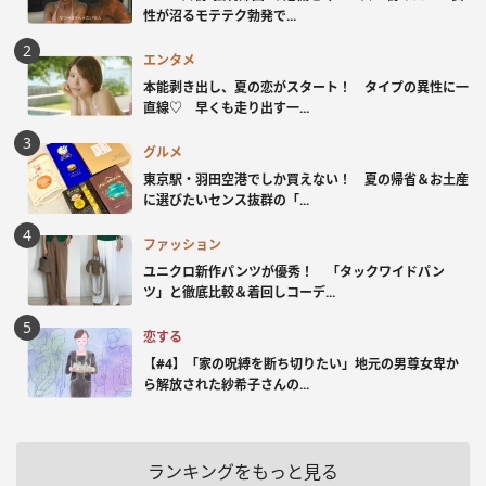
性が沼るモテテク勃発で...
エンタメ
本能剥き出し、夏の恋がスタート！ タイプの異性に一
直線♡ 早くも走り出す一...
グルメ
東京駅・羽田空港でしか買えない！ 夏の帰省＆お土産
に選びたいセンス抜群の「...
ファッション
ユニクロ新作パンツが優秀！ 「タックワイドパン
ツ」と徹底比較＆着回しコーデ...
恋する
【#4】「家の呪縛を断ち切りたい」地元の男尊女卑か
ら解放された紗希子さんの...
ランキングをもっと見る