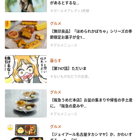
があるとするな...
＃ガールオアレディ3考察
グルメ
【無印良品】「ほめられかぼちゃ」シリーズの季
節限定お菓子が全1...
＃グルメニュース
暮らす
【第747話】ただいま
＃ないものねだりの女達。
グルメ
【阪急うめだ本店】お盆の集まりや帰省の手土産
に。「阪急の夏みや...
＃グルメニュース
グルメ
【ジェイアール名古屋タカシマヤ】か、かわいす