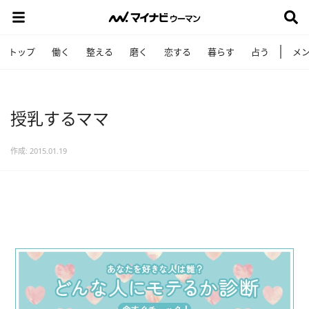
トップ
働く
整える
磨く
恋する
暮らす
占う
メ
授乳するママ
作成: 2015.01.19