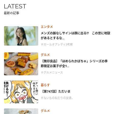
LATEST
最新の記事
エンタメ
メンズの脈なしサインは顔に出る!? この世に地獄
があるとするな...
＃ガールオアレディ3考察
グルメ
【無印良品】「ほめられかぼちゃ」シリーズの季
節限定お菓子が全1...
＃グルメニュース
暮らす
【第747話】ただいま
＃ないものねだりの女達。
グルメ