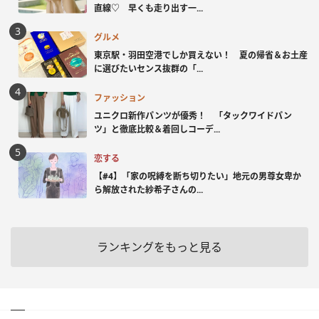
直線♡ 早くも走り出す一...
グルメ
東京駅・羽田空港でしか買えない！ 夏の帰省＆お土産
に選びたいセンス抜群の「...
ファッション
ユニクロ新作パンツが優秀！ 「タックワイドパン
ツ」と徹底比較＆着回しコーデ...
恋する
【#4】「家の呪縛を断ち切りたい」地元の男尊女卑か
ら解放された紗希子さんの...
ランキングをもっと見る