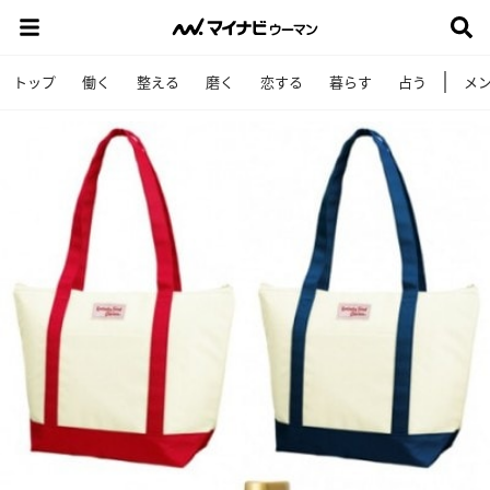
トップ
働く
整える
磨く
恋する
暮らす
占う
メ