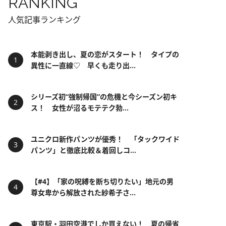
RANKING
人気記事ランキング
本能剥き出し、夏の恋がスタート！ タイプの
異性に一直線♡ 早くも走り出...
シリーズ初“強制帰国”の危機と今シーズン初キ
ス！ 女性が沼るモテテク勃...
ユニクロ新作パンツが優秀！ 「タックワイド
パンツ」と徹底比較＆着回しコ...
【#4】「家の呪縛を断ち切りたい」地元の男
尊女卑から解放された紗希子さ...
東京駅・羽田空港でしか買えない！ 夏の帰省