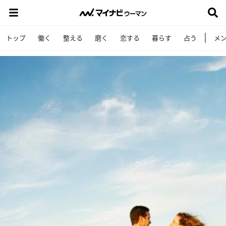
トップ
働く
整える
磨く
恋する
暮らす
占う
メ