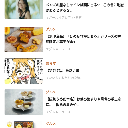
メンズの脈なしサインは顔に出る!? この世に地獄
があるとするな...
＃ガールオアレディ3考察
グルメ
【無印良品】「ほめられかぼちゃ」シリーズの季
節限定お菓子が全1...
＃グルメニュース
暮らす
【第747話】ただいま
＃ないものねだりの女達。
グルメ
【阪急うめだ本店】お盆の集まりや帰省の手土産
に。「阪急の夏みや...
＃グルメニュース
グルメ