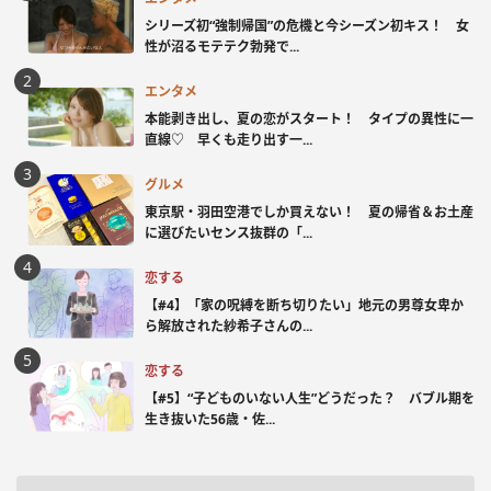
シリーズ初“強制帰国”の危機と今シーズン初キス！ 女
性が沼るモテテク勃発で...
エンタメ
本能剥き出し、夏の恋がスタート！ タイプの異性に一
直線♡ 早くも走り出す一...
グルメ
東京駅・羽田空港でしか買えない！ 夏の帰省＆お土産
に選びたいセンス抜群の「...
恋する
【#4】「家の呪縛を断ち切りたい」地元の男尊女卑か
ら解放された紗希子さんの...
恋する
【#5】“子どものいない人生”どうだった？ バブル期を
生き抜いた56歳・佐...