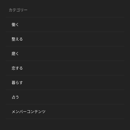
カテゴリー
働く
整える
磨く
恋する
暮らす
占う
メンバーコンテンツ