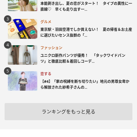
本能剥き出し、夏の恋がスタート！ タイプの異性に一
直線♡ 早くも走り出す一...
グルメ
東京駅・羽田空港でしか買えない！ 夏の帰省＆お土産
に選びたいセンス抜群の「...
ファッション
ユニクロ新作パンツが優秀！ 「タックワイドパン
ツ」と徹底比較＆着回しコーデ...
恋する
【#4】「家の呪縛を断ち切りたい」地元の男尊女卑か
ら解放された紗希子さんの...
ランキングをもっと見る