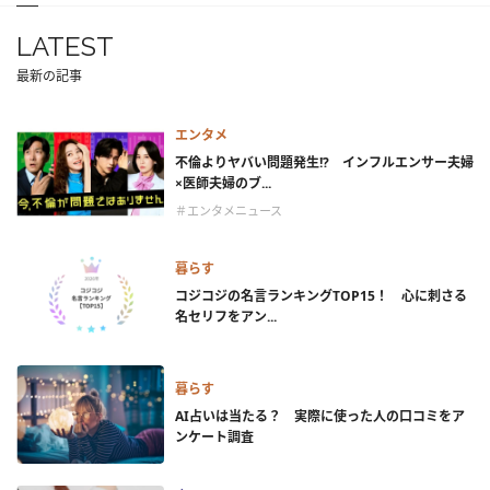
LATEST
最新の記事
エンタメ
不倫よりヤバい問題発生!? インフルエンサー夫婦
×医師夫婦のブ...
＃エンタメニュース
暮らす
コジコジの名言ランキングTOP15！ 心に刺さる
名セリフをアン...
暮らす
AI占いは当たる？ 実際に使った人の口コミをア
ンケート調査