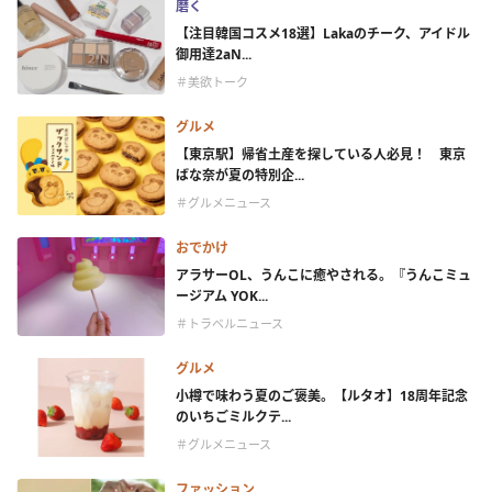
磨く
【注目韓国コスメ18選】Lakaのチーク、アイドル
御用達2aN...
＃美欲トーク
グルメ
【東京駅】帰省土産を探している人必見！ 東京
ばな奈が夏の特別企...
＃グルメニュース
おでかけ
アラサーOL、うんこに癒やされる。『うんこミュ
ージアム YOK...
＃トラベルニュース
グルメ
小樽で味わう夏のご褒美。【ルタオ】18周年記念
のいちごミルクテ...
＃グルメニュース
ファッション