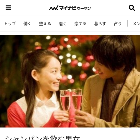
トップ
働く
整える
磨く
恋する
暮らす
占う
メ
シャンパンを飲む男女