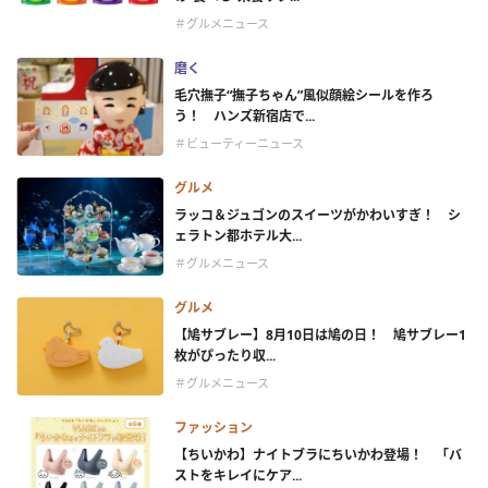
＃グルメニュース
磨く
毛穴撫子“撫子ちゃん”風似顔絵シールを作ろ
う！ ハンズ新宿店で...
＃ビューティーニュース
グルメ
ラッコ＆ジュゴンのスイーツがかわいすぎ！ シ
ェラトン都ホテル大...
＃グルメニュース
グルメ
【鳩サブレー】8月10日は鳩の日！ 鳩サブレー1
枚がぴったり収...
＃グルメニュース
ファッション
【ちいかわ】ナイトブラにちいかわ登場！ 「バ
ストをキレイにケア...