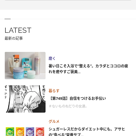
LATEST
最新の記事
磨く
暑い日こそ入浴で“整える”。カラダとココロの疲
れを癒やすご褒美...
暮らす
【第749話】自信をつけるお手伝い
＃ないものねだりの女達。
グルメ
シュガーレスだからダイエット中にも。アサヒ
の“食べる”栄養サプ...