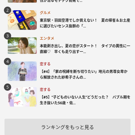
性が沼るモテテク勃発で...
グルメ
東京駅・羽田空港でしか買えない！ 夏の帰省＆お土産
に選びたいセンス抜群の「...
エンタメ
本能剥き出し、夏の恋がスタート！ タイプの異性に一
直線♡ 早くも走り出す一...
恋する
【#4】「家の呪縛を断ち切りたい」地元の男尊女卑か
ら解放された紗希子さんの...
恋する
【#5】“子どものいない人生”どうだった？ バブル期を
生き抜いた56歳・佐...
ランキングをもっと見る