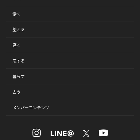
働く
整える
磨く
恋する
暮らす
占う
メンバーコンテンツ