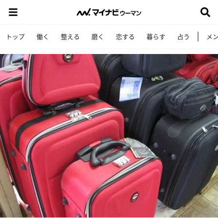
トップ
働く
整える
磨く
恋する
暮らす
占う
メ