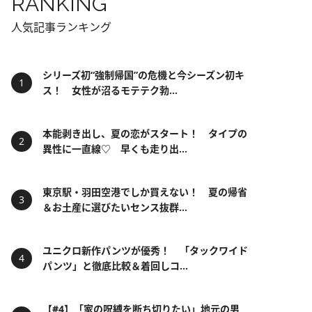
RANKING
人気記事ランキング
シリーズ初“強制帰国”の危機と今シーズン初キ
ス！ 女性が沼るモテテク勃...
本能剥き出し、夏の恋がスタート！ タイプの
異性に一直線♡ 早くも走り出...
東京駅・羽田空港でしか買えない！ 夏の帰省
＆お土産に選びたいセンス抜群...
ユニクロ新作パンツが優秀！ 「タックワイド
パンツ」と徹底比較＆着回しコ...
【#4】「家の呪縛を断ち切りたい」地元の男