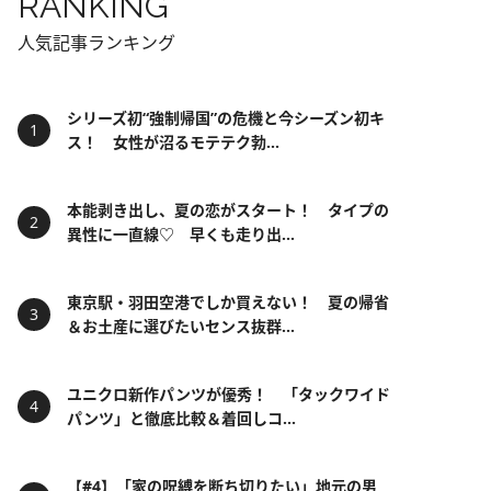
RANKING
人気記事ランキング
シリーズ初“強制帰国”の危機と今シーズン初キ
ス！ 女性が沼るモテテク勃...
本能剥き出し、夏の恋がスタート！ タイプの
異性に一直線♡ 早くも走り出...
東京駅・羽田空港でしか買えない！ 夏の帰省
＆お土産に選びたいセンス抜群...
ユニクロ新作パンツが優秀！ 「タックワイド
パンツ」と徹底比較＆着回しコ...
【#4】「家の呪縛を断ち切りたい」地元の男