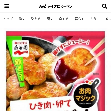
トップ
働く
整える
磨く
恋する
暮らす
占う
メ