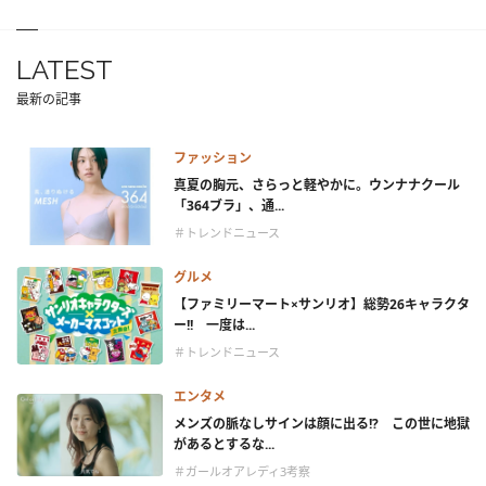
LATEST
最新の記事
ファッション
真夏の胸元、さらっと軽やかに。ウンナナクール
「364ブラ」、通...
＃トレンドニュース
グルメ
【ファミリーマート×サンリオ】総勢26キャラクタ
ー!! 一度は...
＃トレンドニュース
エンタメ
メンズの脈なしサインは顔に出る!? この世に地獄
があるとするな...
＃ガールオアレディ3考察