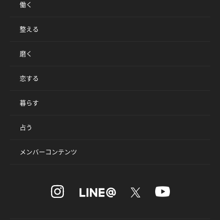
働く
整える
磨く
恋する
暮らす
占う
メンバーコンテンツ