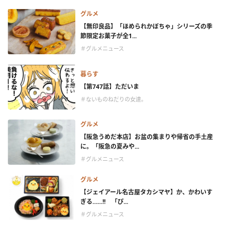
グルメ
【無印良品】「ほめられかぼちゃ」シリーズの季
節限定お菓子が全1...
＃グルメニュース
暮らす
【第747話】ただいま
＃ないものねだりの女達。
グルメ
【阪急うめだ本店】お盆の集まりや帰省の手土産
に。「阪急の夏みや...
＃グルメニュース
グルメ
【ジェイアール名古屋タカシマヤ】か、かわいす
ぎる……!! 「ぴ...
＃グルメニュース