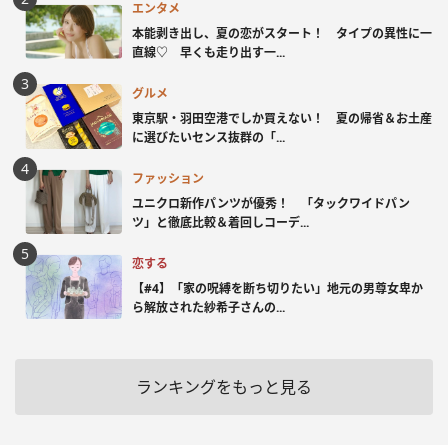
エンタメ
本能剥き出し、夏の恋がスタート！ タイプの異性に一
直線♡ 早くも走り出す一...
グルメ
東京駅・羽田空港でしか買えない！ 夏の帰省＆お土産
に選びたいセンス抜群の「...
ファッション
ユニクロ新作パンツが優秀！ 「タックワイドパン
ツ」と徹底比較＆着回しコーデ...
恋する
【#4】「家の呪縛を断ち切りたい」地元の男尊女卑か
ら解放された紗希子さんの...
ランキングをもっと見る