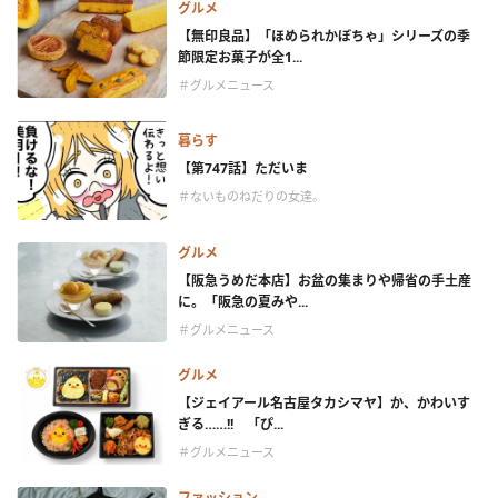
グルメ
【無印良品】「ほめられかぼちゃ」シリーズの季
節限定お菓子が全1...
＃グルメニュース
暮らす
【第747話】ただいま
＃ないものねだりの女達。
グルメ
【阪急うめだ本店】お盆の集まりや帰省の手土産
に。「阪急の夏みや...
＃グルメニュース
グルメ
【ジェイアール名古屋タカシマヤ】か、かわいす
ぎる……!! 「ぴ...
＃グルメニュース
ファッション