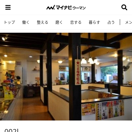
トップ
働く
整える
磨く
恋する
暮らす
占う
メ
002l