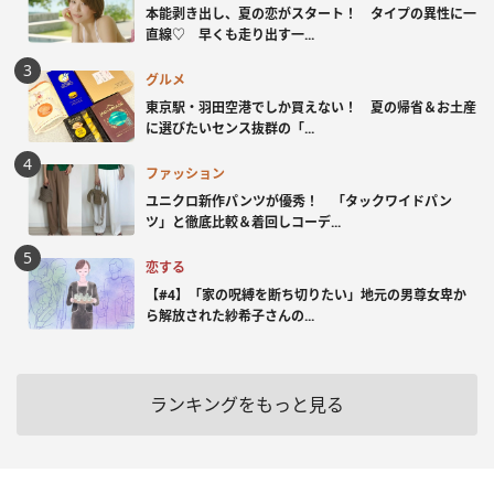
本能剥き出し、夏の恋がスタート！ タイプの異性に一
直線♡ 早くも走り出す一...
グルメ
東京駅・羽田空港でしか買えない！ 夏の帰省＆お土産
に選びたいセンス抜群の「...
ファッション
ユニクロ新作パンツが優秀！ 「タックワイドパン
ツ」と徹底比較＆着回しコーデ...
恋する
【#4】「家の呪縛を断ち切りたい」地元の男尊女卑か
ら解放された紗希子さんの...
ランキングをもっと見る