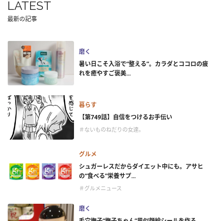
LATEST
最新の記事
磨く
暑い日こそ入浴で“整える”。カラダとココロの疲
れを癒やすご褒美...
暮らす
【第749話】自信をつけるお手伝い
＃ないものねだりの女達。
グルメ
シュガーレスだからダイエット中にも。アサヒ
の“食べる”栄養サプ...
＃グルメニュース
磨く
毛穴撫子“撫子ちゃん”風似顔絵シールを作ろ