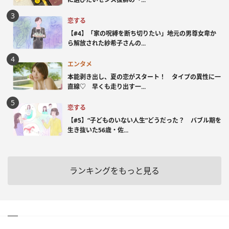
恋する
【#4】「家の呪縛を断ち切りたい」地元の男尊女卑か
ら解放された紗希子さんの...
エンタメ
本能剥き出し、夏の恋がスタート！ タイプの異性に一
直線♡ 早くも走り出す一...
恋する
【#5】“子どものいない人生”どうだった？ バブル期を
生き抜いた56歳・佐...
ランキングをもっと見る