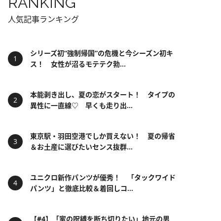
RANKING
人気記事ランキング
シリーズ初“強制帰国”の危機と今シーズン初キ
ス！ 女性が沼るモテテク勃...
本能剥き出し、夏の恋がスタート！ タイプの
異性に一直線♡ 早くも走り出...
東京駅・羽田空港でしか買えない！ 夏の帰省
＆お土産に選びたいセンス抜群...
ユニクロ新作パンツが優秀！ 「タックワイド
パンツ」と徹底比較＆着回しコ...
【#4】「家の呪縛を断ち切りたい」地元の男