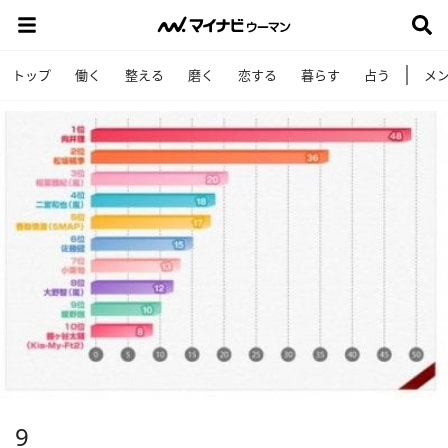
トップ
働く
整える
磨く
恋する
暮らす
占う
メ
9