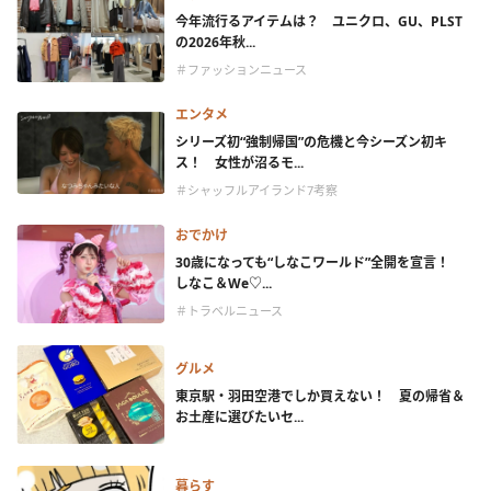
今年流行るアイテムは？ ユニクロ、GU、PLST
の2026年秋...
＃ファッションニュース
エンタメ
シリーズ初“強制帰国”の危機と今シーズン初キ
ス！ 女性が沼るモ...
＃シャッフルアイランド7考察
おでかけ
30歳になっても“しなこワールド”全開を宣言！
しなこ＆We♡...
＃トラベルニュース
グルメ
東京駅・羽田空港でしか買えない！ 夏の帰省＆
お土産に選びたいセ...
暮らす