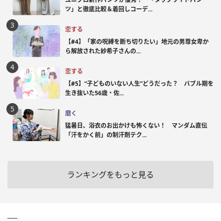
ツ」と徹底比較＆着回しコーデ...
恋する
【#4】「家の呪縛を断ち切りたい」地元の男尊女卑か
ら解放された紗希子さんの...
恋する
【#5】“子どものいない人生”どうだった？ バブル期を
生き抜いた56歳・佐...
磨く
猛暑日、浴衣のお出かけも怖くない！ マンダム直伝
「汗をかく前」の制汗剤テク...
ランキングをもっと見る