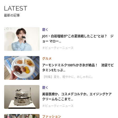
LATEST
最新の記事
磨く
JO1・白岩瑠姫が“この夏挑戦したこと”とは？ ジ
ョー マロー...
＃ビューティーニュース
グルメ
アーモンドミルク100％かき氷が絶品！ 池袋でビ
タミンEたっぷ...
【特集】夏を、軽やかに、おしゃれに。
磨く
美容医療か、コスメデコルテか。エイジングケア
クリームもここまで...
＃ビューティーニュース
ファッション