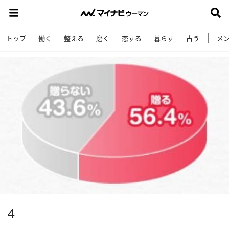
トップ
働く
整える
磨く
恋する
暮らす
占う
メ
4