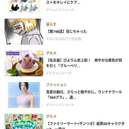
ストをキレイにケア...
＃トレンドニュース
暮らす
【第748話】信じちゃった
＃ないものねだりの女達。
グルメ
【名古屋】ぴよりん史上初！ 爽やかな紫色が目
を引く「ブルーベリ...
＃グルメニュース
ファッション
真夏の胸元、さらっと軽やかに。ウンナナクール
「364ブラ」、通...
＃トレンドニュース
グルメ
【ファミリーマート×サンリオ】総勢26キャラクタ