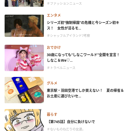
＃ファッションニュース
エンタメ
シリーズ初“強制帰国”の危機と今シーズン初キ
ス！ 女性が沼るモ...
＃シャッフルアイランド7考察
おでかけ
30歳になっても“しなこワールド”全開を宣言！
しなこ＆We♡...
＃トラベルニュース
グルメ
東京駅・羽田空港でしか買えない！ 夏の帰省＆
お土産に選びたいセ...
暮らす
【第745話】自分に負けないで
＃ないものねだりの女達。