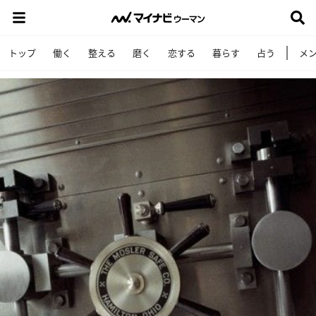
トップ
働く
整える
磨く
恋する
暮らす
占う
メ