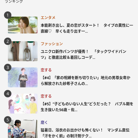
ランキング
エンタメ
本能剥き出し、夏の恋がスタート！ タイプの異性に一
直線♡ 早くも走り出す一...
ファッション
ユニクロ新作パンツが優秀！ 「タックワイドパン
ツ」と徹底比較＆着回しコーデ...
恋する
【#4】「家の呪縛を断ち切りたい」地元の男尊女卑か
ら解放された紗希子さんの...
恋する
【#5】“子どものいない人生”どうだった？ バブル期を
生き抜いた56歳・佐...
磨く
猛暑日、浴衣のお出かけも怖くない！ マンダム直伝
「汗をかく前」の制汗剤テク...