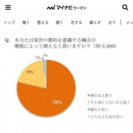
トップ
働く
整える
磨く
恋する
暮らす
占う
メ