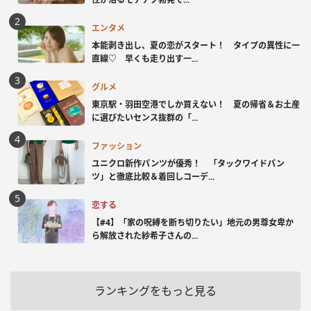
エンタメ
本能剥き出し、夏の恋がスタート！ タイプの異性に一
直線♡ 早くも走り出す一...
グルメ
東京駅・羽田空港でしか買えない！ 夏の帰省＆お土産
に選びたいセンス抜群の「...
ファッション
ユニクロ新作パンツが優秀！ 「タックワイドパン
ツ」と徹底比較＆着回しコーデ...
恋する
【#4】「家の呪縛を断ち切りたい」地元の男尊女卑か
ら解放された紗希子さんの...
ランキングをもっと見る