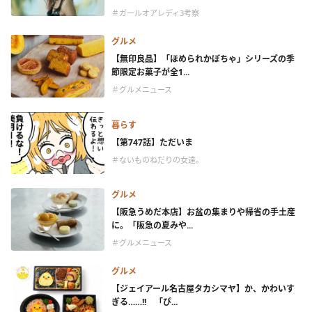
＃ガールオアレディ3考察
グルメ
【無印良品】「ほめられかぼちゃ」シリーズの季
節限定お菓子が全1...
＃グルメニュース
暮らす
【第747話】ただいま
＃ないものねだりの女達。
グルメ
【阪急うめだ本店】お盆の集まりや帰省の手土産
に。「阪急の夏みや...
＃グルメニュース
グルメ
【ジェイアール名古屋タカシマヤ】か、かわいす
ぎる……!! 「ぴ...