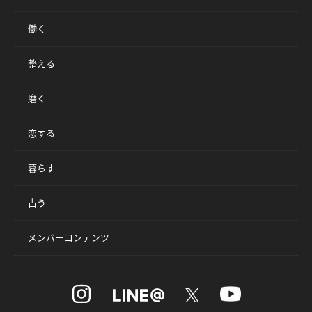
働く
整える
磨く
恋する
暮らす
占う
メンバーコンテンツ