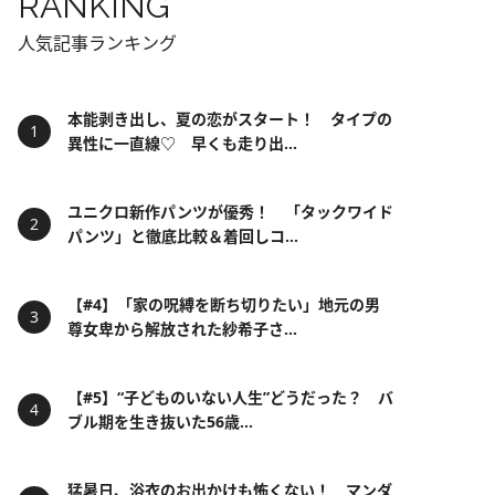
RANKING
人気記事ランキング
本能剥き出し、夏の恋がスタート！ タイプの
異性に一直線♡ 早くも走り出...
ユニクロ新作パンツが優秀！ 「タックワイド
パンツ」と徹底比較＆着回しコ...
【#4】「家の呪縛を断ち切りたい」地元の男
尊女卑から解放された紗希子さ...
【#5】“子どものいない人生”どうだった？ バ
ブル期を生き抜いた56歳...
猛暑日、浴衣のお出かけも怖くない！ マンダ