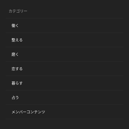
カテゴリー
働く
整える
磨く
恋する
暮らす
占う
メンバーコンテンツ