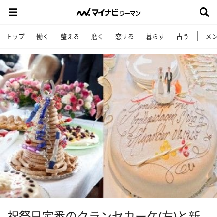
トップ
働く
整える
磨く
恋する
暮らす
占う
メ
祝祭日定番のクランセカーケ(左)と新