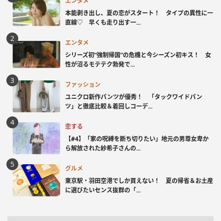
エンタメ
本能剥き出し、夏の恋がスタート！ タイプの異性に一
直線♡ 早くも走り出す一...
エンタメ
シリーズ初“強制帰国”の危機と今シーズン初キス！ 女
性が沼るモテテク勃発で...
ファッション
ユニクロ新作パンツが優秀！ 「タックワイドパン
ツ」と徹底比較＆着回しコーデ...
恋する
【#4】「家の呪縛を断ち切りたい」地元の男尊女卑か
ら解放された紗希子さんの...
グルメ
東京駅・羽田空港でしか買えない！ 夏の帰省＆お土産
に選びたいセンス抜群の「...