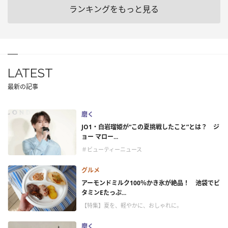
ランキングをもっと見る
LATEST
最新の記事
磨く
JO1・白岩瑠姫が“この夏挑戦したこと”とは？ ジ
ョー マロー...
＃ビューティーニュース
グルメ
アーモンドミルク100％かき氷が絶品！ 池袋でビ
タミンEたっぷ...
【特集】夏を、軽やかに、おしゃれに。
磨く