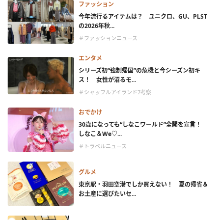
ファッション
今年流行るアイテムは？ ユニクロ、GU、PLST
の2026年秋...
＃ファッションニュース
エンタメ
シリーズ初“強制帰国”の危機と今シーズン初キ
ス！ 女性が沼るモ...
＃シャッフルアイランド7考察
おでかけ
30歳になっても“しなこワールド”全開を宣言！
しなこ＆We♡...
＃トラベルニュース
グルメ
東京駅・羽田空港でしか買えない！ 夏の帰省＆
お土産に選びたいセ...