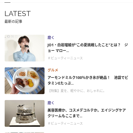
LATEST
最新の記事
磨く
JO1・白岩瑠姫が“この夏挑戦したこと”とは？ ジ
ョー マロー...
＃ビューティーニュース
グルメ
アーモンドミルク100％かき氷が絶品！ 池袋でビ
タミンEたっぷ...
【特集】夏を、軽やかに、おしゃれに。
磨く
美容医療か、コスメデコルテか。エイジングケア
クリームもここまで...
＃ビューティーニュース