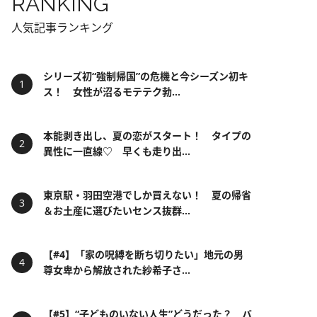
RANKING
人気記事ランキング
シリーズ初“強制帰国”の危機と今シーズン初キ
ス！ 女性が沼るモテテク勃...
本能剥き出し、夏の恋がスタート！ タイプの
異性に一直線♡ 早くも走り出...
東京駅・羽田空港でしか買えない！ 夏の帰省
＆お土産に選びたいセンス抜群...
【#4】「家の呪縛を断ち切りたい」地元の男
尊女卑から解放された紗希子さ...
【#5】“子どものいない人生”どうだった？ バ