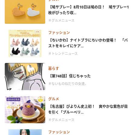
【鳩サブレー】8月10日は鳩の日！ 鳩サブレー1
枚がぴったり収...
＃グルメニュース
ファッション
【ちいかわ】ナイトブラにちいかわ登場！ 「バ
ストをキレイにケア...
＃トレンドニュース
暮らす
【第748話】信じちゃった
＃ないものねだりの女達。
グルメ
【名古屋】ぴよりん史上初！ 爽やかな紫色が目
を引く「ブルーベリ...
＃グルメニュース
ファッション