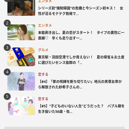
エンタメ
シリーズ初“強制帰国”の危機と今シーズン初キス！ 女
性が沼るモテテク勃発で...
エンタメ
本能剥き出し、夏の恋がスタート！ タイプの異性に一
直線♡ 早くも走り出す一...
グルメ
東京駅・羽田空港でしか買えない！ 夏の帰省＆お土産
に選びたいセンス抜群の「...
恋する
【#4】「家の呪縛を断ち切りたい」地元の男尊女卑か
ら解放された紗希子さんの...
恋する
【#5】“子どものいない人生”どうだった？ バブル期を
生き抜いた56歳・佐...