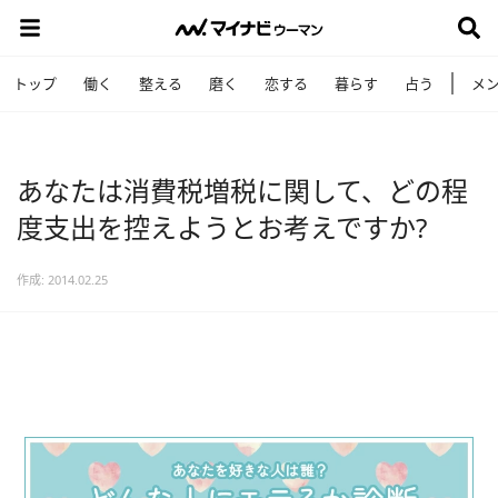
トップ
働く
整える
磨く
恋する
暮らす
占う
メ
あなたは消費税増税に関して、どの程
度支出を控えようとお考えですか?
作成: 2014.02.25