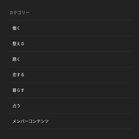
カテゴリー
働く
整える
磨く
恋する
暮らす
占う
メンバーコンテンツ