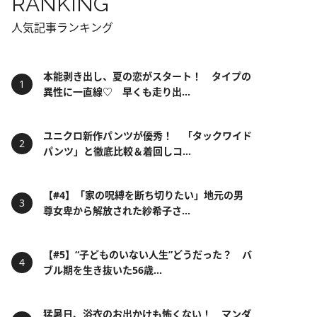
RANKING
人気記事ランキング
本能剥き出し、夏の恋がスタート！ タイプの
異性に一直線♡ 早くも走り出...
ユニクロ新作パンツが優秀！ 「タックワイド
パンツ」と徹底比較＆着回しコ...
【#4】「家の呪縛を断ち切りたい」地元の男
尊女卑から解放された紗希子さ...
【#5】“子どものいない人生”どうだった？ バ
ブル期を生き抜いた56歳...
猛暑日、浴衣のお出かけも怖くない！ マンダ