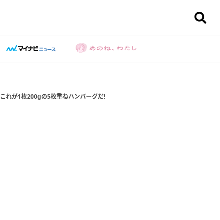
これが1枚200gの5枚重ねハンバーグだ!