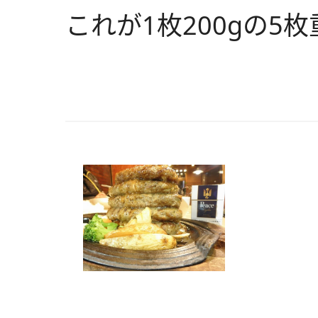
これが1枚200gの5