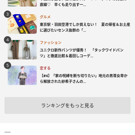
直線♡ 早くも走り出す一...
グルメ
東京駅・羽田空港でしか買えない！ 夏の帰省＆お土産
に選びたいセンス抜群の「...
ファッション
ユニクロ新作パンツが優秀！ 「タックワイドパン
ツ」と徹底比較＆着回しコーデ...
恋する
【#4】「家の呪縛を断ち切りたい」地元の男尊女卑か
ら解放された紗希子さんの...
ランキングをもっと見る