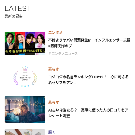
LATEST
最新の記事
エンタメ
不倫よりヤバい問題発生!? インフルエンサー夫婦
×医師夫婦のブ...
＃エンタメニュース
暮らす
コジコジの名言ランキングTOP15！ 心に刺さる
名セリフをアン...
暮らす
AI占いは当たる？ 実際に使った人の口コミをア
ンケート調査
磨く