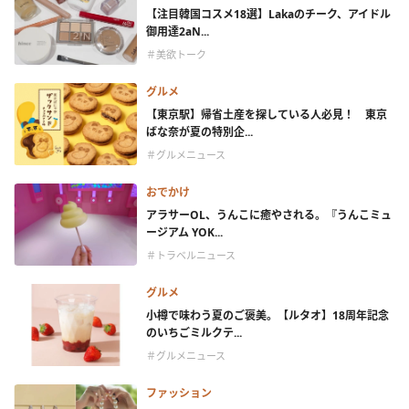
【注目韓国コスメ18選】Lakaのチーク、アイドル
御用達2aN...
＃美欲トーク
グルメ
【東京駅】帰省土産を探している人必見！ 東京
ばな奈が夏の特別企...
＃グルメニュース
おでかけ
アラサーOL、うんこに癒やされる。『うんこミュ
ージアム YOK...
＃トラベルニュース
グルメ
小樽で味わう夏のご褒美。【ルタオ】18周年記念
のいちごミルクテ...
＃グルメニュース
ファッション