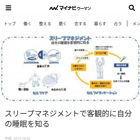
トップ
働く
整える
磨く
恋する
暮らす
占う
メ
スリープマネジメントで客観的に自分
の睡眠を知る
作成: 2013.10.02