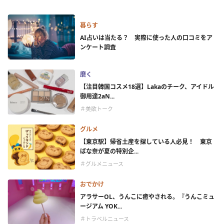
暮らす
AI占いは当たる？ 実際に使った人の口コミをア
ンケート調査
磨く
【注目韓国コスメ18選】Lakaのチーク、アイドル
御用達2aN...
＃美欲トーク
グルメ
【東京駅】帰省土産を探している人必見！ 東京
ばな奈が夏の特別企...
＃グルメニュース
おでかけ
アラサーOL、うんこに癒やされる。『うんこミュ
ージアム YOK...
＃トラベルニュース