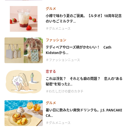
グルメ
小樽で味わう夏のご褒美。【ルタオ】18周年記念
のいちごミルクテ...
＃グルメニュース
ファッション
テディベアやローズ柄がかわいい！ Cath
Kidstonから...
＃ファッションニュース
恋する
これは浮気？ それとも癖の問題？ 恋人の“ある
秘密”を知った2...
＃わたしだけの愛のカタチ
グルメ
暑い日に飲みたい爽快ドリンクも。J.S. PANCAKE
CA...
＃グルメニュース