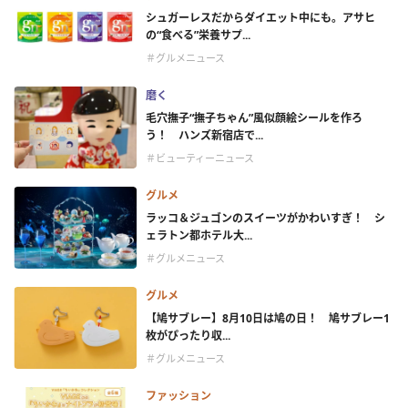
シュガーレスだからダイエット中にも。アサヒ
の“食べる”栄養サプ...
＃グルメニュース
磨く
毛穴撫子“撫子ちゃん”風似顔絵シールを作ろ
う！ ハンズ新宿店で...
＃ビューティーニュース
グルメ
ラッコ＆ジュゴンのスイーツがかわいすぎ！ シ
ェラトン都ホテル大...
＃グルメニュース
グルメ
【鳩サブレー】8月10日は鳩の日！ 鳩サブレー1
枚がぴったり収...
＃グルメニュース
ファッション