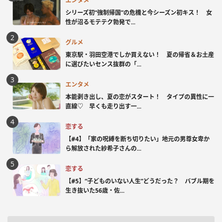
エンタメ
シリーズ初“強制帰国”の危機と今シーズン初キス！ 女
性が沼るモテテク勃発で...
グルメ
東京駅・羽田空港でしか買えない！ 夏の帰省＆お土産
に選びたいセンス抜群の「...
エンタメ
本能剥き出し、夏の恋がスタート！ タイプの異性に一
直線♡ 早くも走り出す一...
恋する
【#4】「家の呪縛を断ち切りたい」地元の男尊女卑か
ら解放された紗希子さんの...
恋する
【#5】“子どものいない人生”どうだった？ バブル期を
生き抜いた56歳・佐...