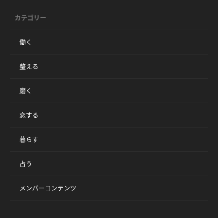
カテゴリー
働く
整える
磨く
恋する
暮らす
占う
メンバーコンテンツ