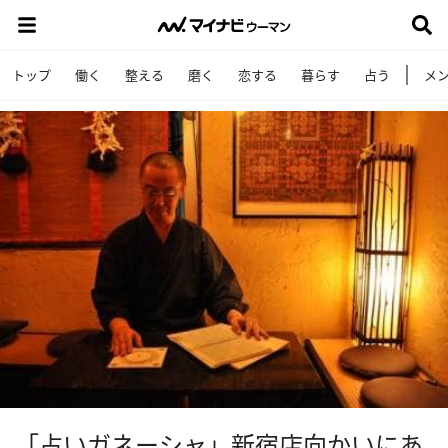
トップ
働く
整える
磨く
恋する
暮らす
占う
メ
「占いガネーシャ」新宿店向かいにあ