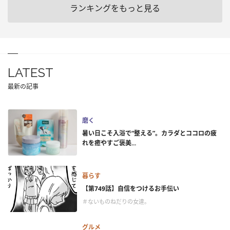
ランキングをもっと見る
LATEST
最新の記事
磨く
暑い日こそ入浴で“整える”。カラダとココロの疲
れを癒やすご褒美...
暮らす
【第749話】自信をつけるお手伝い
＃ないものねだりの女達。
グルメ