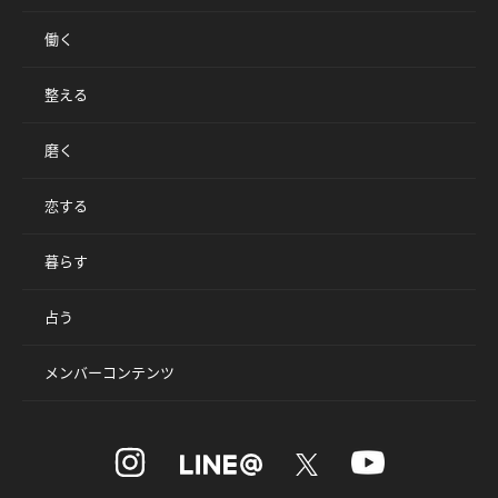
働く
整える
磨く
恋する
暮らす
占う
メンバーコンテンツ