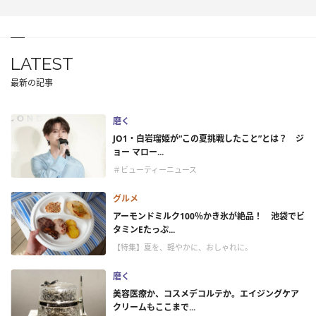
LATEST
最新の記事
磨く
JO1・白岩瑠姫が“この夏挑戦したこと”とは？ ジ
ョー マロー...
＃ビューティーニュース
グルメ
アーモンドミルク100％かき氷が絶品！ 池袋でビ
タミンEたっぷ...
【特集】夏を、軽やかに、おしゃれに。
磨く
美容医療か、コスメデコルテか。エイジングケア
クリームもここまで...