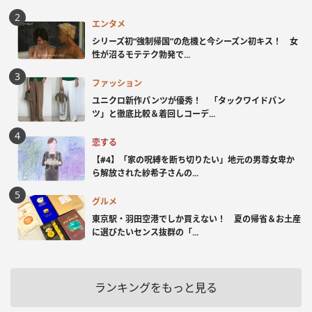
エンタメ
シリーズ初“強制帰国”の危機と今シーズン初キス！ 女
性が沼るモテテク勃発で...
ファッション
ユニクロ新作パンツが優秀！ 「タックワイドパン
ツ」と徹底比較＆着回しコーデ...
恋する
【#4】「家の呪縛を断ち切りたい」地元の男尊女卑か
ら解放された紗希子さんの...
グルメ
東京駅・羽田空港でしか買えない！ 夏の帰省＆お土産
に選びたいセンス抜群の「...
ランキングをもっと見る