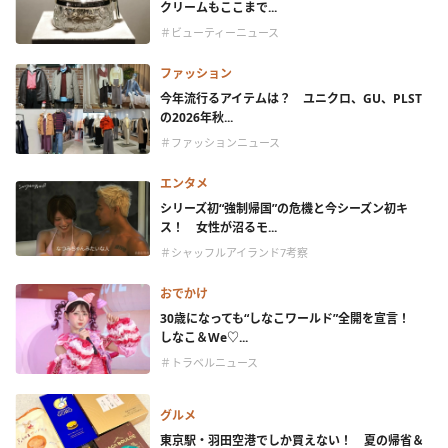
クリームもここまで...
＃ビューティーニュース
ファッション
今年流行るアイテムは？ ユニクロ、GU、PLST
の2026年秋...
＃ファッションニュース
エンタメ
シリーズ初“強制帰国”の危機と今シーズン初キ
ス！ 女性が沼るモ...
＃シャッフルアイランド7考察
おでかけ
30歳になっても“しなこワールド”全開を宣言！
しなこ＆We♡...
＃トラベルニュース
グルメ
東京駅・羽田空港でしか買えない！ 夏の帰省＆