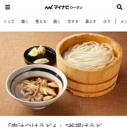
トップ
働く
整える
磨く
恋する
暮らす
占う
メ
「肉汁つけうどん」”釜揚げうど