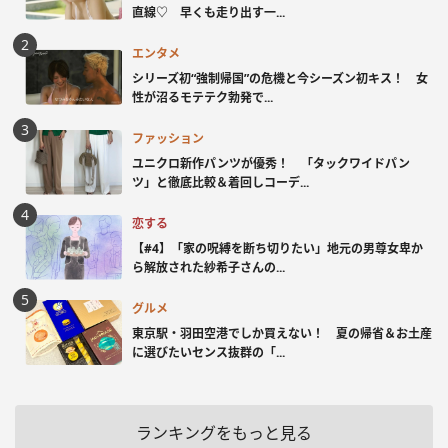
直線♡ 早くも走り出す一...
エンタメ
シリーズ初“強制帰国”の危機と今シーズン初キス！ 女
性が沼るモテテク勃発で...
ファッション
ユニクロ新作パンツが優秀！ 「タックワイドパン
ツ」と徹底比較＆着回しコーデ...
恋する
【#4】「家の呪縛を断ち切りたい」地元の男尊女卑か
ら解放された紗希子さんの...
グルメ
東京駅・羽田空港でしか買えない！ 夏の帰省＆お土産
に選びたいセンス抜群の「...
ランキングをもっと見る