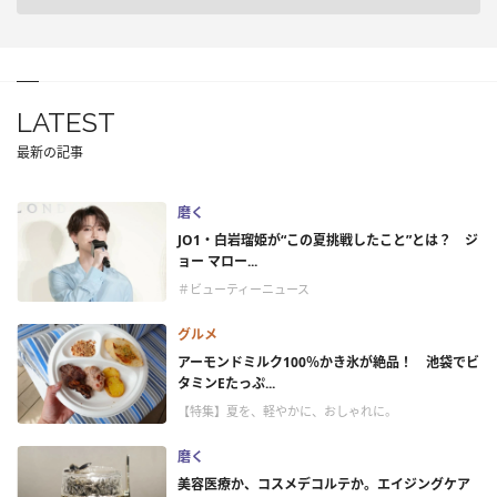
LATEST
最新の記事
磨く
JO1・白岩瑠姫が“この夏挑戦したこと”とは？ ジ
ョー マロー...
＃ビューティーニュース
グルメ
アーモンドミルク100％かき氷が絶品！ 池袋でビ
タミンEたっぷ...
【特集】夏を、軽やかに、おしゃれに。
磨く
美容医療か、コスメデコルテか。エイジングケア