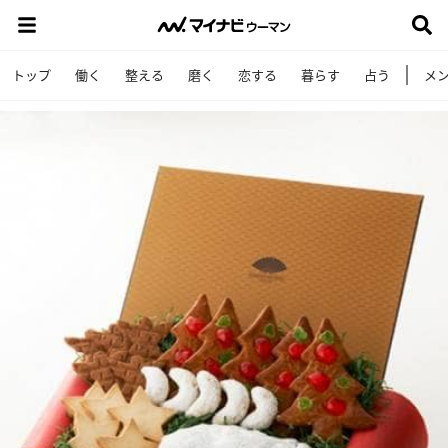
トップ
働く
整える
磨く
恋する
暮らす
占う
メ