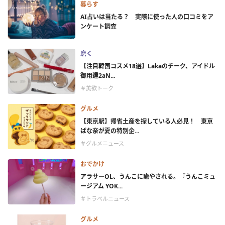
暮らす
AI占いは当たる？ 実際に使った人の口コミをア
ンケート調査
磨く
【注目韓国コスメ18選】Lakaのチーク、アイドル
御用達2aN...
＃美欲トーク
グルメ
【東京駅】帰省土産を探している人必見！ 東京
ばな奈が夏の特別企...
＃グルメニュース
おでかけ
アラサーOL、うんこに癒やされる。『うんこミュ
ージアム YOK...
＃トラベルニュース
グルメ