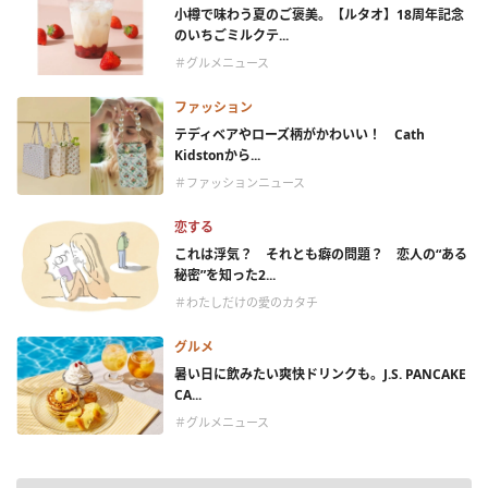
小樽で味わう夏のご褒美。【ルタオ】18周年記念
のいちごミルクテ...
＃グルメニュース
ファッション
テディベアやローズ柄がかわいい！ Cath
Kidstonから...
＃ファッションニュース
恋する
これは浮気？ それとも癖の問題？ 恋人の“ある
秘密”を知った2...
＃わたしだけの愛のカタチ
グルメ
暑い日に飲みたい爽快ドリンクも。J.S. PANCAKE
CA...
＃グルメニュース