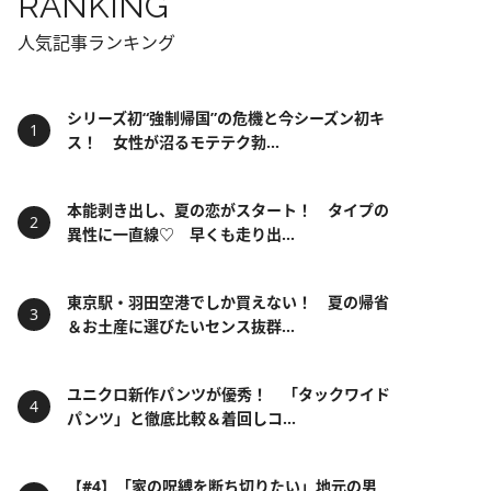
RANKING
人気記事ランキング
シリーズ初“強制帰国”の危機と今シーズン初キ
ス！ 女性が沼るモテテク勃...
本能剥き出し、夏の恋がスタート！ タイプの
異性に一直線♡ 早くも走り出...
東京駅・羽田空港でしか買えない！ 夏の帰省
＆お土産に選びたいセンス抜群...
ユニクロ新作パンツが優秀！ 「タックワイド
パンツ」と徹底比較＆着回しコ...
【#4】「家の呪縛を断ち切りたい」地元の男