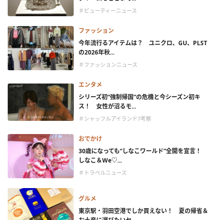
＃ビューティーニュース
ファッション
今年流行るアイテムは？ ユニクロ、GU、PLST
の2026年秋...
＃ファッションニュース
エンタメ
シリーズ初“強制帰国”の危機と今シーズン初キ
ス！ 女性が沼るモ...
＃シャッフルアイランド7考察
おでかけ
30歳になっても“しなこワールド”全開を宣言！
しなこ＆We♡...
＃トラベルニュース
グルメ
東京駅・羽田空港でしか買えない！ 夏の帰省＆