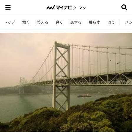
トップ
働く
整える
磨く
恋する
暮らす
占う
メ