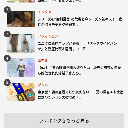
直線♡ 早くも走り出す一...
エンタメ
シリーズ初“強制帰国”の危機と今シーズン初キス！ 女
性が沼るモテテク勃発で...
ファッション
ユニクロ新作パンツが優秀！ 「タックワイドパン
ツ」と徹底比較＆着回しコーデ...
恋する
【#4】「家の呪縛を断ち切りたい」地元の男尊女卑か
ら解放された紗希子さんの...
グルメ
東京駅・羽田空港でしか買えない！ 夏の帰省＆お土産
に選びたいセンス抜群の「...
ランキングをもっと見る