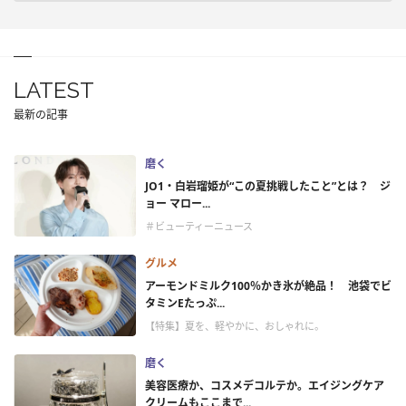
LATEST
最新の記事
磨く
JO1・白岩瑠姫が“この夏挑戦したこと”とは？ ジ
ョー マロー...
＃ビューティーニュース
グルメ
アーモンドミルク100％かき氷が絶品！ 池袋でビ
タミンEたっぷ...
【特集】夏を、軽やかに、おしゃれに。
磨く
美容医療か、コスメデコルテか。エイジングケア
クリームもここまで...