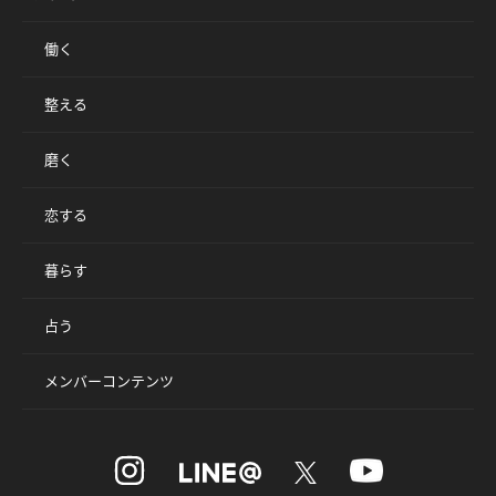
働く
整える
磨く
恋する
暮らす
占う
メンバーコンテンツ