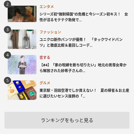
エンタメ
シリーズ初“強制帰国”の危機と今シーズン初キス！ 女
性が沼るモテテク勃発で...
ファッション
ユニクロ新作パンツが優秀！ 「タックワイドパン
ツ」と徹底比較＆着回しコーデ...
恋する
【#4】「家の呪縛を断ち切りたい」地元の男尊女卑か
ら解放された紗希子さんの...
グルメ
東京駅・羽田空港でしか買えない！ 夏の帰省＆お土産
に選びたいセンス抜群の「...
ランキングをもっと見る