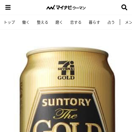
トップ
働く
整える
磨く
恋する
暮らす
占う
メ