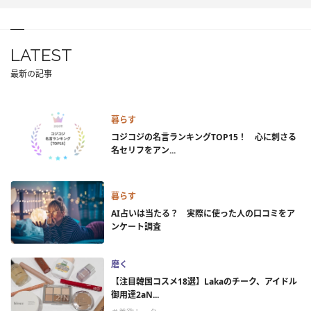
LATEST
最新の記事
暮らす
コジコジの名言ランキングTOP15！ 心に刺さる
名セリフをアン...
暮らす
AI占いは当たる？ 実際に使った人の口コミをア
ンケート調査
磨く
【注目韓国コスメ18選】Lakaのチーク、アイドル
御用達2aN...