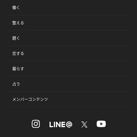
働く
整える
磨く
恋する
暮らす
占う
メンバーコンテンツ