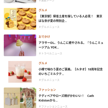
＃美欲トーク
グルメ
【東京駅】帰省土産を探している人必見！ 東京
ばな奈が夏の特別企...
＃グルメニュース
おでかけ
アラサーOL、うんこに癒やされる。『うんこミュ
ージアム YOK...
＃トラベルニュース
グルメ
小樽で味わう夏のご褒美。【ルタオ】18周年記念
のいちごミルクテ...
＃グルメニュース
ファッション
テディベアやローズ柄がかわいい！ Cath
Kidstonから...
＃ファッションニュース