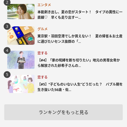
エンタメ
本能剥き出し、夏の恋がスタート！ タイプの異性に一
直線♡ 早くも走り出す一...
グルメ
東京駅・羽田空港でしか買えない！ 夏の帰省＆お土産
に選びたいセンス抜群の「...
恋する
【#4】「家の呪縛を断ち切りたい」地元の男尊女卑か
ら解放された紗希子さんの...
恋する
【#5】“子どものいない人生”どうだった？ バブル期を
生き抜いた56歳・佐...
ランキングをもっと見る