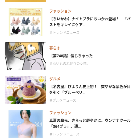
ファッション
【ちいかわ】ナイトブラにちいかわ登場！ 「バ
ストをキレイにケア...
＃トレンドニュース
暮らす
【第748話】信じちゃった
＃ないものねだりの女達。
グルメ
【名古屋】ぴよりん史上初！ 爽やかな紫色が目
を引く「ブルーベリ...
＃グルメニュース
ファッション
真夏の胸元、さらっと軽やかに。ウンナナクール
「364ブラ」、通...
＃トレンドニュース