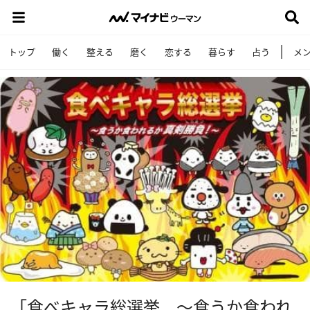
トップ
働く
整える
磨く
恋する
暮らす
占う
メ
「食べキャラ総選挙 ～食うか食われ