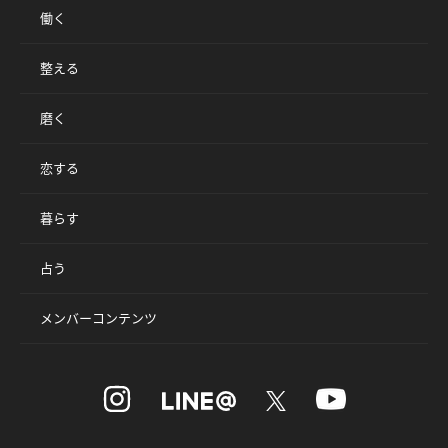
働く
整える
磨く
恋する
暮らす
占う
メンバーコンテンツ