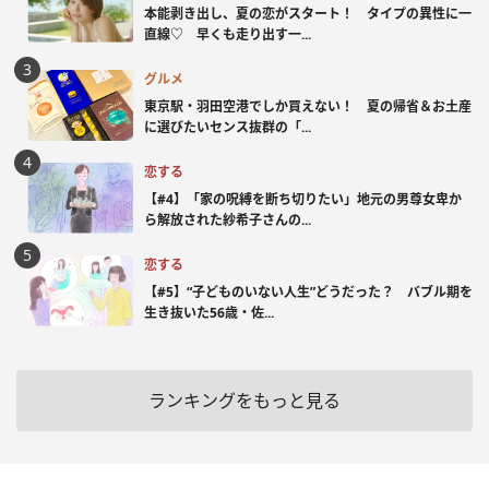
本能剥き出し、夏の恋がスタート！ タイプの異性に一
直線♡ 早くも走り出す一...
グルメ
東京駅・羽田空港でしか買えない！ 夏の帰省＆お土産
に選びたいセンス抜群の「...
恋する
【#4】「家の呪縛を断ち切りたい」地元の男尊女卑か
ら解放された紗希子さんの...
恋する
【#5】“子どものいない人生”どうだった？ バブル期を
生き抜いた56歳・佐...
ランキングをもっと見る