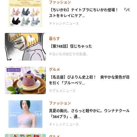
ファッション
【ちいかわ】ナイトブラにちいかわ登場！ 「バ
ストをキレイにケア...
＃トレンドニュース
暮らす
【第748話】信じちゃった
＃ないものねだりの女達。
グルメ
【名古屋】ぴよりん史上初！ 爽やかな紫色が目
を引く「ブルーベリ...
＃グルメニュース
ファッション
真夏の胸元、さらっと軽やかに。ウンナナクール
「364ブラ」、通...
＃トレンドニュース
グルメ