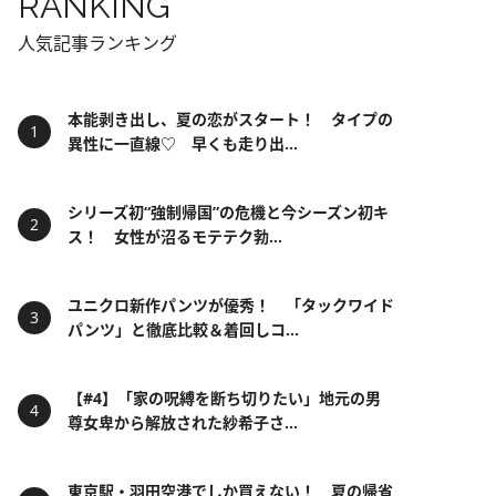
RANKING
人気記事ランキング
本能剥き出し、夏の恋がスタート！ タイプの
異性に一直線♡ 早くも走り出...
シリーズ初“強制帰国”の危機と今シーズン初キ
ス！ 女性が沼るモテテク勃...
ユニクロ新作パンツが優秀！ 「タックワイド
パンツ」と徹底比較＆着回しコ...
【#4】「家の呪縛を断ち切りたい」地元の男
尊女卑から解放された紗希子さ...
東京駅・羽田空港でしか買えない！ 夏の帰省