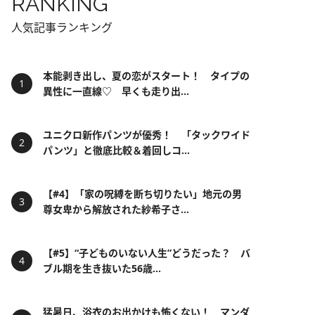
RANKING
人気記事ランキング
本能剥き出し、夏の恋がスタート！ タイプの
異性に一直線♡ 早くも走り出...
ユニクロ新作パンツが優秀！ 「タックワイド
パンツ」と徹底比較＆着回しコ...
【#4】「家の呪縛を断ち切りたい」地元の男
尊女卑から解放された紗希子さ...
【#5】“子どものいない人生”どうだった？ バ
ブル期を生き抜いた56歳...
猛暑日、浴衣のお出かけも怖くない！ マンダ