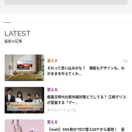
LATEST
最新の記事
暮らす
PR
それって思い込みかも？ 機能もデザインも、わ
がままを叶えてくれ...
整える
酷暑日時代の紫外線対策どうしてる？ 江崎グリコ
が提案する「アー...
＃ヘルシーニュース
整える
【melt】SNS発の“付け替えDIY”から着想！ 髪