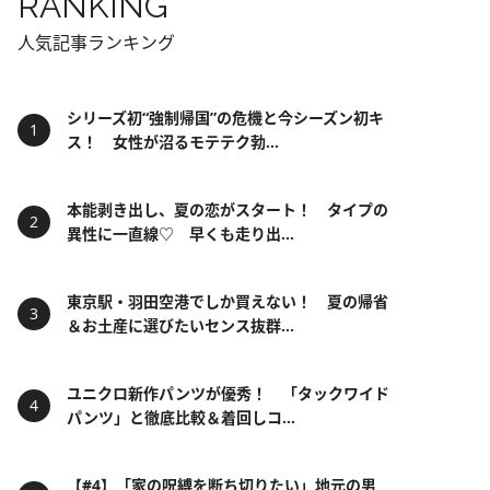
RANKING
人気記事ランキング
シリーズ初“強制帰国”の危機と今シーズン初キ
ス！ 女性が沼るモテテク勃...
本能剥き出し、夏の恋がスタート！ タイプの
異性に一直線♡ 早くも走り出...
東京駅・羽田空港でしか買えない！ 夏の帰省
＆お土産に選びたいセンス抜群...
ユニクロ新作パンツが優秀！ 「タックワイド
パンツ」と徹底比較＆着回しコ...
【#4】「家の呪縛を断ち切りたい」地元の男