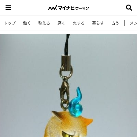
トップ
働く
整える
磨く
恋する
暮らす
占う
メ