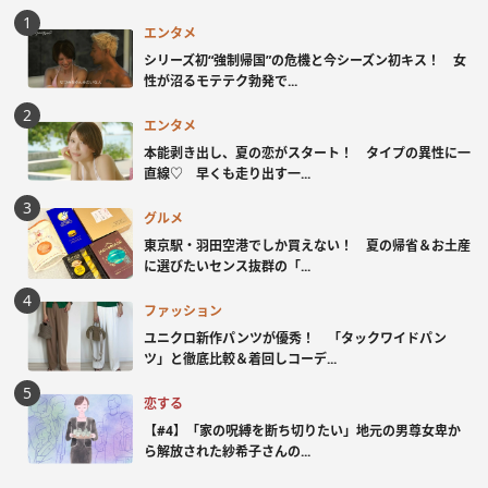
エンタメ
シリーズ初“強制帰国”の危機と今シーズン初キス！ 女
性が沼るモテテク勃発で...
エンタメ
本能剥き出し、夏の恋がスタート！ タイプの異性に一
直線♡ 早くも走り出す一...
グルメ
東京駅・羽田空港でしか買えない！ 夏の帰省＆お土産
に選びたいセンス抜群の「...
ファッション
ユニクロ新作パンツが優秀！ 「タックワイドパン
ツ」と徹底比較＆着回しコーデ...
恋する
【#4】「家の呪縛を断ち切りたい」地元の男尊女卑か
ら解放された紗希子さんの...