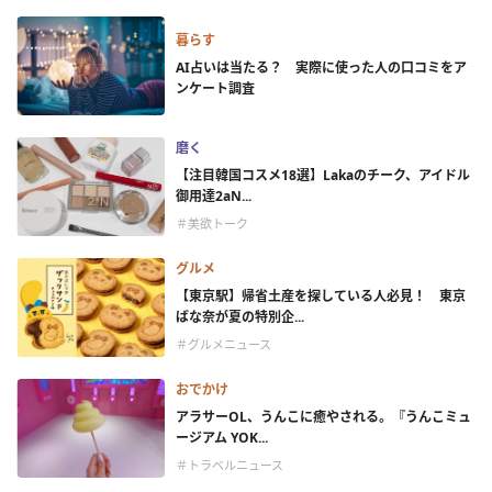
暮らす
AI占いは当たる？ 実際に使った人の口コミをア
ンケート調査
磨く
【注目韓国コスメ18選】Lakaのチーク、アイドル
御用達2aN...
＃美欲トーク
グルメ
【東京駅】帰省土産を探している人必見！ 東京
ばな奈が夏の特別企...
＃グルメニュース
おでかけ
アラサーOL、うんこに癒やされる。『うんこミュ
ージアム YOK...
＃トラベルニュース