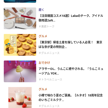
磨く
【注目韓国コスメ18選】Lakaのチーク、アイドル
御用達2aN...
＃美欲トーク
グルメ
【東京駅】帰省土産を探している人必見！ 東京
ばな奈が夏の特別企...
＃グルメニュース
おでかけ
アラサーOL、うんこに癒やされる。『うんこミュ
ージアム YOK...
＃トラベルニュース
グルメ
小樽で味わう夏のご褒美。【ルタオ】18周年記念
のいちごミルクテ...
＃グルメニュース