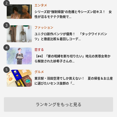
エンタメ
シリーズ初“強制帰国”の危機と今シーズン初キス！ 女
性が沼るモテテク勃発で...
ファッション
ユニクロ新作パンツが優秀！ 「タックワイドパン
ツ」と徹底比較＆着回しコーデ...
恋する
【#4】「家の呪縛を断ち切りたい」地元の男尊女卑か
ら解放された紗希子さんの...
グルメ
東京駅・羽田空港でしか買えない！ 夏の帰省＆お土産
に選びたいセンス抜群の「...
ランキングをもっと見る