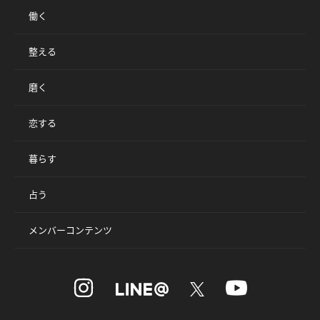
働く
整える
磨く
恋する
暮らす
占う
メンバーコンテンツ