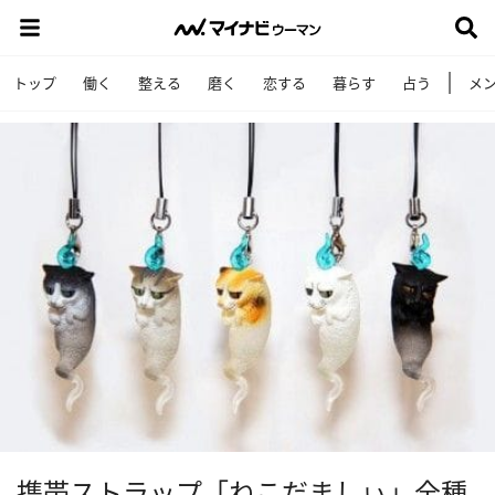
トップ
働く
整える
磨く
恋する
暮らす
占う
メ
携帯ストラップ「ねこだましぃ」全種