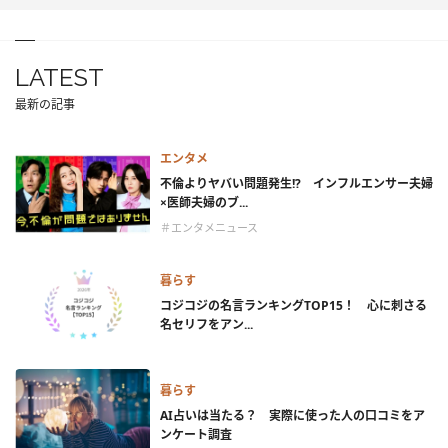
LATEST
最新の記事
エンタメ
不倫よりヤバい問題発生!? インフルエンサー夫婦
×医師夫婦のブ...
＃エンタメニュース
暮らす
コジコジの名言ランキングTOP15！ 心に刺さる
名セリフをアン...
暮らす
AI占いは当たる？ 実際に使った人の口コミをア
ンケート調査