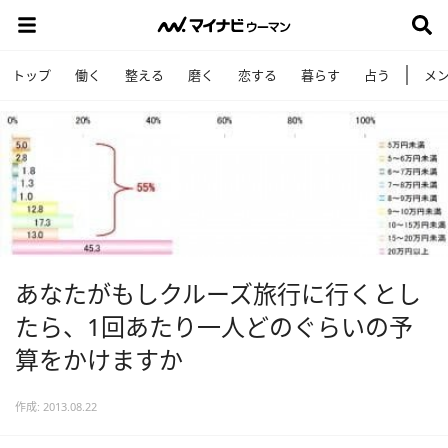
トップ
働く
整える
磨く
恋する
暮らす
占う
メ
あなたがもしクルーズ旅行に行くとし
たら、1回あたり一人どのぐらいの予
算をかけますか
作成: 2013.08.22