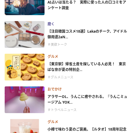
AI占いは当たる？ 実際に使った人の口コミをア
ンケート調査
磨く
【注目韓国コスメ18選】Lakaのチーク、アイドル
御用達2aN...
＃美欲トーク
グルメ
【東京駅】帰省土産を探している人必見！ 東京
ばな奈が夏の特別企...
＃グルメニュース
おでかけ
アラサーOL、うんこに癒やされる。『うんこミュ
ージアム YOK...
＃トラベルニュース
グルメ
小樽で味わう夏のご褒美。【ルタオ】18周年記念