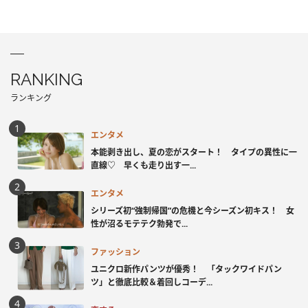
RANKING
ランキング
エンタメ
本能剥き出し、夏の恋がスタート！ タイプの異性に一
直線♡ 早くも走り出す一...
エンタメ
シリーズ初“強制帰国”の危機と今シーズン初キス！ 女
性が沼るモテテク勃発で...
ファッション
ユニクロ新作パンツが優秀！ 「タックワイドパン
ツ」と徹底比較＆着回しコーデ...