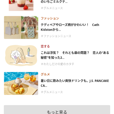
のいちごミルクテ...
＃グルメニュース
ファッション
テディベアやローズ柄がかわいい！ Cath
Kidstonから...
＃ファッションニュース
恋する
これは浮気？ それとも癖の問題？ 恋人の“ある
秘密”を知った2...
＃わたしだけの愛のカタチ
グルメ
暑い日に飲みたい爽快ドリンクも。J.S. PANCAKE
CA...
＃グルメニュース
もっと見る