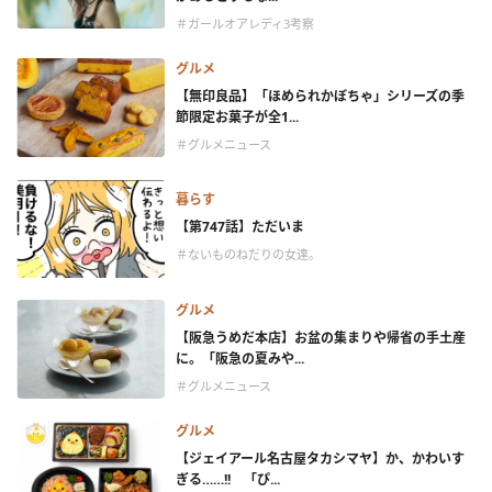
＃ガールオアレディ3考察
グルメ
【無印良品】「ほめられかぼちゃ」シリーズの季
節限定お菓子が全1...
＃グルメニュース
暮らす
【第747話】ただいま
＃ないものねだりの女達。
グルメ
【阪急うめだ本店】お盆の集まりや帰省の手土産
に。「阪急の夏みや...
＃グルメニュース
グルメ
【ジェイアール名古屋タカシマヤ】か、かわいす
ぎる……!! 「ぴ...