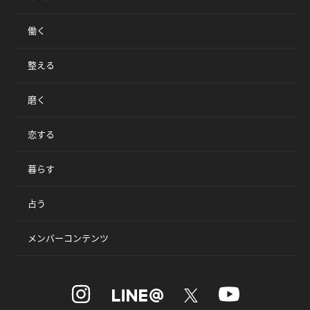
働く
整える
磨く
恋する
暮らす
占う
メンバーコンテンツ