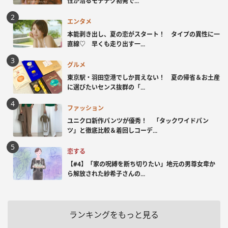
性が沼るモテテク勃発で...
エンタメ
本能剥き出し、夏の恋がスタート！ タイプの異性に一
直線♡ 早くも走り出す一...
グルメ
東京駅・羽田空港でしか買えない！ 夏の帰省＆お土産
に選びたいセンス抜群の「...
ファッション
ユニクロ新作パンツが優秀！ 「タックワイドパン
ツ」と徹底比較＆着回しコーデ...
恋する
【#4】「家の呪縛を断ち切りたい」地元の男尊女卑か
ら解放された紗希子さんの...
ランキングをもっと見る