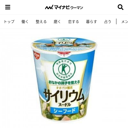
トップ
働く
整える
磨く
恋する
暮らす
占う
メ