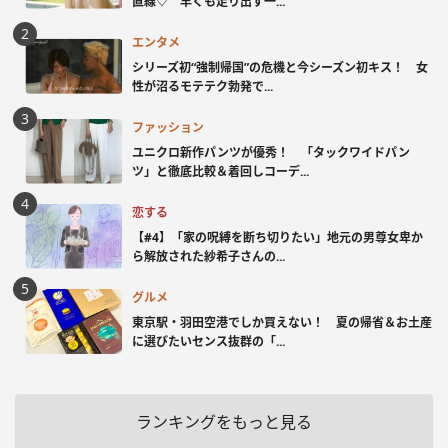
直線♡ 早くも走り出す一...
エンタメ
シリーズ初“強制帰国”の危機と今シーズン初キス！ 女
性が沼るモテテク勃発で...
ファッション
ユニクロ新作パンツが優秀！ 「タックワイドパン
ツ」と徹底比較＆着回しコーデ...
恋する
【#4】「家の呪縛を断ち切りたい」地元の男尊女卑か
ら解放された紗希子さんの...
グルメ
東京駅・羽田空港でしか買えない！ 夏の帰省＆お土産
に選びたいセンス抜群の「...
ランキングをもっと見る