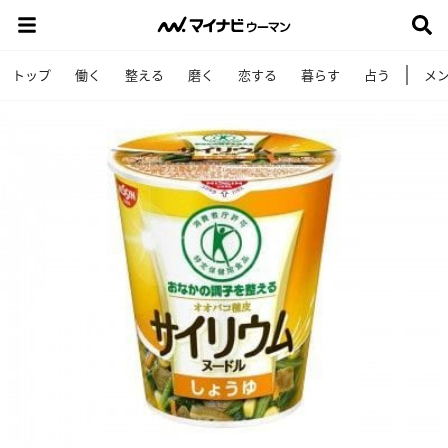
トップ
働く
整える
磨く
恋する
暮らす
占う
メ