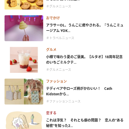
＃グルメニュース
おでかけ
アラサーOL、うんこに癒やされる。『うんこミュ
ージアム YOK...
＃トラベルニュース
グルメ
小樽で味わう夏のご褒美。【ルタオ】18周年記念
のいちごミルクテ...
＃グルメニュース
ファッション
テディベアやローズ柄がかわいい！ Cath
Kidstonから...
＃ファッションニュース
恋する
これは浮気？ それとも癖の問題？ 恋人の“ある
秘密”を知った2...