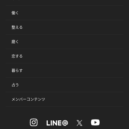
働く
整える
磨く
恋する
暮らす
占う
メンバーコンテンツ