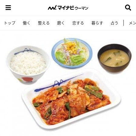
トップ
働く
整える
磨く
恋する
暮らす
占う
メ