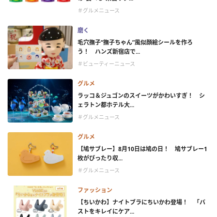
＃グルメニュース
磨く
毛穴撫子“撫子ちゃん”風似顔絵シールを作ろ
う！ ハンズ新宿店で...
＃ビューティーニュース
グルメ
ラッコ＆ジュゴンのスイーツがかわいすぎ！ シ
ェラトン都ホテル大...
＃グルメニュース
グルメ
【鳩サブレー】8月10日は鳩の日！ 鳩サブレー1
枚がぴったり収...
＃グルメニュース
ファッション
【ちいかわ】ナイトブラにちいかわ登場！ 「バ
ストをキレイにケア...