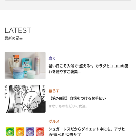
LATEST
最新の記事
磨く
暑い日こそ入浴で“整える”。カラダとココロの疲
れを癒やすご褒美...
暮らす
【第749話】自信をつけるお手伝い
＃ないものねだりの女達。
グルメ
シュガーレスだからダイエット中にも。アサヒ
の“食べる”栄養サプ...