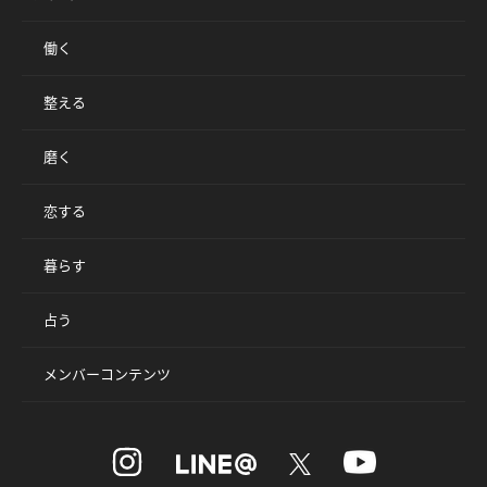
働く
整える
磨く
恋する
暮らす
占う
メンバーコンテンツ