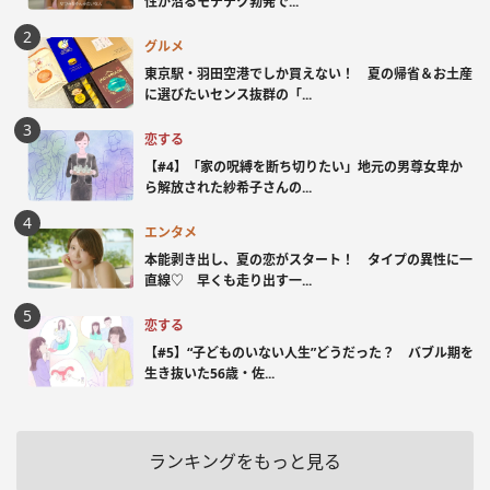
性が沼るモテテク勃発で...
グルメ
東京駅・羽田空港でしか買えない！ 夏の帰省＆お土産
に選びたいセンス抜群の「...
恋する
【#4】「家の呪縛を断ち切りたい」地元の男尊女卑か
ら解放された紗希子さんの...
エンタメ
本能剥き出し、夏の恋がスタート！ タイプの異性に一
直線♡ 早くも走り出す一...
恋する
【#5】“子どものいない人生”どうだった？ バブル期を
生き抜いた56歳・佐...
ランキングをもっと見る