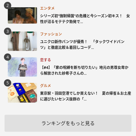
エンタメ
シリーズ初“強制帰国”の危機と今シーズン初キス！ 女
性が沼るモテテク勃発で...
ファッション
ユニクロ新作パンツが優秀！ 「タックワイドパン
ツ」と徹底比較＆着回しコーデ...
恋する
【#4】「家の呪縛を断ち切りたい」地元の男尊女卑か
ら解放された紗希子さんの...
グルメ
東京駅・羽田空港でしか買えない！ 夏の帰省＆お土産
に選びたいセンス抜群の「...
ランキングをもっと見る