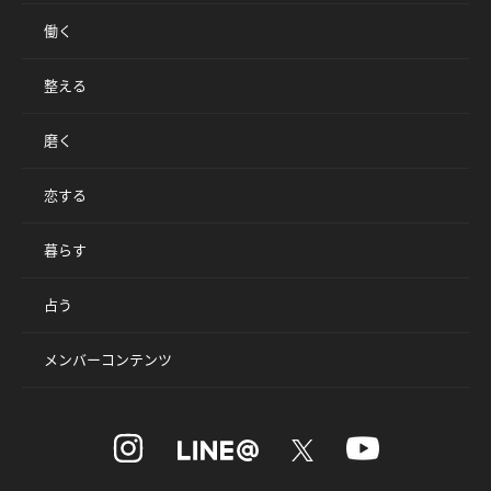
働く
整える
磨く
恋する
暮らす
占う
メンバーコンテンツ