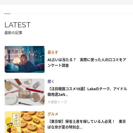
LATEST
最新の記事
暮らす
AI占いは当たる？ 実際に使った人の口コミをア
ンケート調査
磨く
【注目韓国コスメ18選】Lakaのチーク、アイドル
御用達2aN...
＃美欲トーク
グルメ
【東京駅】帰省土産を探している人必見！ 東京
ばな奈が夏の特別企...