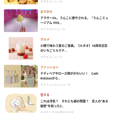
＃グルメニュース
おでかけ
アラサーOL、うんこに癒やされる。『うんこミュ
ージアム YOK...
＃トラベルニュース
グルメ
小樽で味わう夏のご褒美。【ルタオ】18周年記念
のいちごミルクテ...
＃グルメニュース
ファッション
テディベアやローズ柄がかわいい！ Cath
Kidstonから...
＃ファッションニュース
恋する
これは浮気？ それとも癖の問題？ 恋人の“ある
秘密”を知った2...
＃わたしだけの愛のカタチ