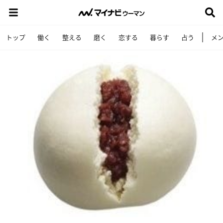
トップ
働く
整える
磨く
恋する
暮らす
占う
メ