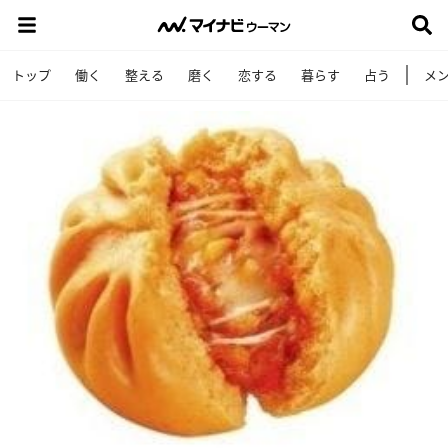
トップ
働く
整える
磨く
恋する
暮らす
占う
メ