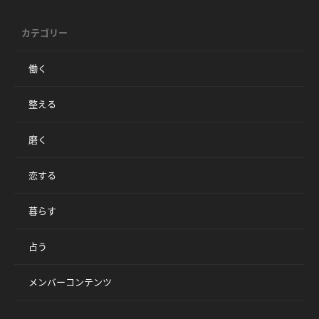
カテゴリー
働く
整える
磨く
恋する
暮らす
占う
メンバーコンテンツ