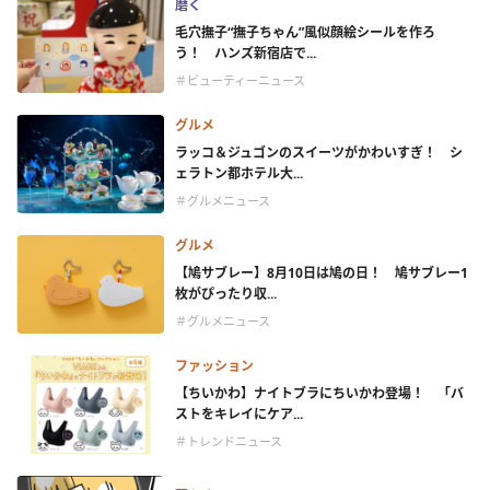
磨く
毛穴撫子“撫子ちゃん”風似顔絵シールを作ろ
う！ ハンズ新宿店で...
＃ビューティーニュース
グルメ
ラッコ＆ジュゴンのスイーツがかわいすぎ！ シ
ェラトン都ホテル大...
＃グルメニュース
グルメ
【鳩サブレー】8月10日は鳩の日！ 鳩サブレー1
枚がぴったり収...
＃グルメニュース
ファッション
【ちいかわ】ナイトブラにちいかわ登場！ 「バ
ストをキレイにケア...
＃トレンドニュース