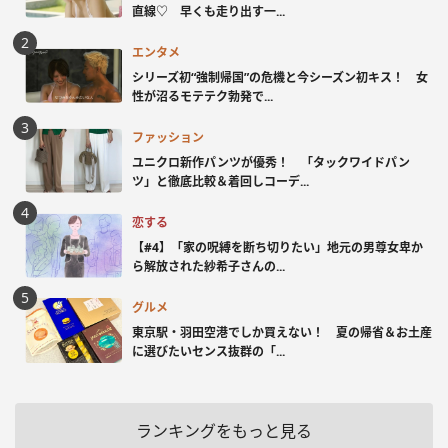
直線♡ 早くも走り出す一...
エンタメ
シリーズ初“強制帰国”の危機と今シーズン初キス！ 女
性が沼るモテテク勃発で...
ファッション
ユニクロ新作パンツが優秀！ 「タックワイドパン
ツ」と徹底比較＆着回しコーデ...
恋する
【#4】「家の呪縛を断ち切りたい」地元の男尊女卑か
ら解放された紗希子さんの...
グルメ
東京駅・羽田空港でしか買えない！ 夏の帰省＆お土産
に選びたいセンス抜群の「...
ランキングをもっと見る