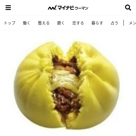
トップ
働く
整える
磨く
恋する
暮らす
占う
メ