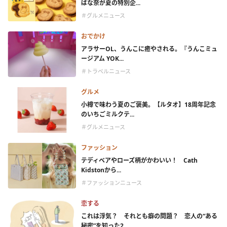
ばな奈が夏の特別企...
＃グルメニュース
おでかけ
アラサーOL、うんこに癒やされる。『うんこミュ
ージアム YOK...
＃トラベルニュース
グルメ
小樽で味わう夏のご褒美。【ルタオ】18周年記念
のいちごミルクテ...
＃グルメニュース
ファッション
テディベアやローズ柄がかわいい！ Cath
Kidstonから...
＃ファッションニュース
恋する
これは浮気？ それとも癖の問題？ 恋人の“ある
秘密”を知った2...