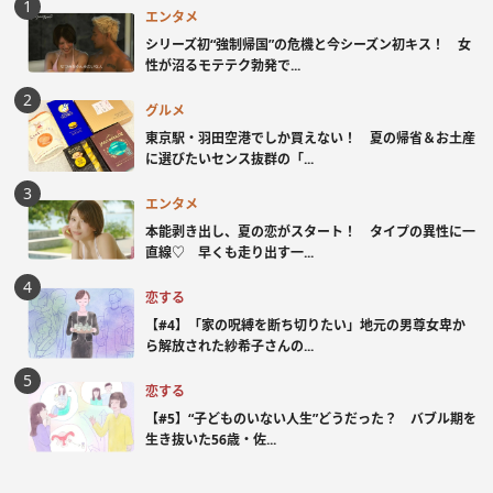
エンタメ
シリーズ初“強制帰国”の危機と今シーズン初キス！ 女
性が沼るモテテク勃発で...
グルメ
東京駅・羽田空港でしか買えない！ 夏の帰省＆お土産
に選びたいセンス抜群の「...
エンタメ
本能剥き出し、夏の恋がスタート！ タイプの異性に一
直線♡ 早くも走り出す一...
恋する
【#4】「家の呪縛を断ち切りたい」地元の男尊女卑か
ら解放された紗希子さんの...
恋する
【#5】“子どものいない人生”どうだった？ バブル期を
生き抜いた56歳・佐...