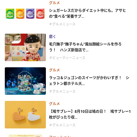
グルメ
シュガーレスだからダイエット中にも。アサヒ
の“食べる”栄養サプ...
＃グルメニュース
磨く
毛穴撫子“撫子ちゃん”風似顔絵シールを作ろ
う！ ハンズ新宿店で...
＃ビューティーニュース
グルメ
ラッコ＆ジュゴンのスイーツがかわいすぎ！ シ
ェラトン都ホテル大...
＃グルメニュース
グルメ
【鳩サブレー】8月10日は鳩の日！ 鳩サブレー1
枚がぴったり収...
＃グルメニュース