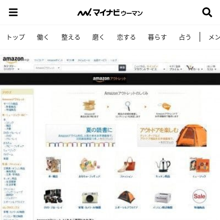
トップ
働く
整える
磨く
恋する
暮らす
占う
メ