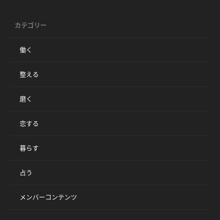
カテゴリー
働く
整える
磨く
恋する
暮らす
占う
メンバーコンテンツ