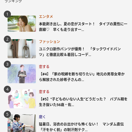
ランキング
エンタメ
本能剥き出し、夏の恋がスタート！ タイプの異性に一
直線♡ 早くも走り出す一...
ファッション
ユニクロ新作パンツが優秀！ 「タックワイドパン
ツ」と徹底比較＆着回しコーデ...
恋する
【#4】「家の呪縛を断ち切りたい」地元の男尊女卑か
ら解放された紗希子さんの...
恋する
【#5】“子どものいない人生”どうだった？ バブル期を
生き抜いた56歳・佐...
磨く
猛暑日、浴衣のお出かけも怖くない！ マンダム直伝
「汗をかく前」の制汗剤テク...