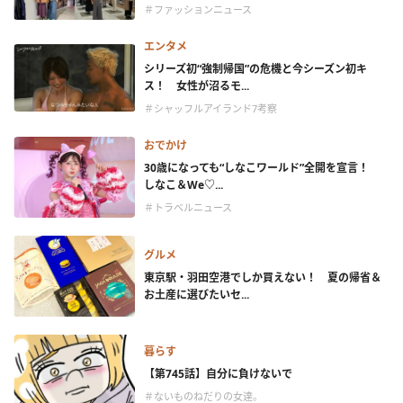
＃ファッションニュース
エンタメ
シリーズ初“強制帰国”の危機と今シーズン初キ
ス！ 女性が沼るモ...
＃シャッフルアイランド7考察
おでかけ
30歳になっても“しなこワールド”全開を宣言！
しなこ＆We♡...
＃トラベルニュース
グルメ
東京駅・羽田空港でしか買えない！ 夏の帰省＆
お土産に選びたいセ...
暮らす
【第745話】自分に負けないで
＃ないものねだりの女達。