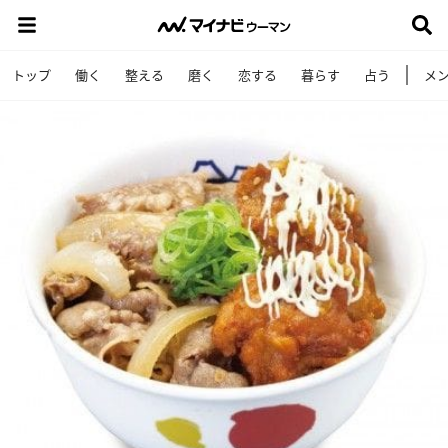
トップ
働く
整える
磨く
恋する
暮らす
占う
メ