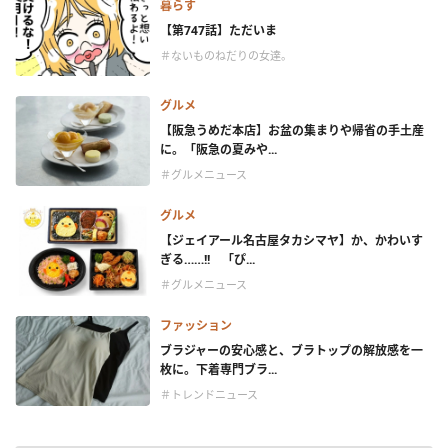
暮らす
【第747話】ただいま
＃ないものねだりの女達。
グルメ
【阪急うめだ本店】お盆の集まりや帰省の手土産
に。「阪急の夏みや...
＃グルメニュース
グルメ
【ジェイアール名古屋タカシマヤ】か、かわいす
ぎる……!! 「ぴ...
＃グルメニュース
ファッション
ブラジャーの安心感と、ブラトップの解放感を一
枚に。下着専門ブラ...
＃トレンドニュース