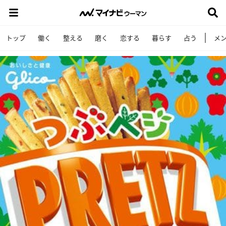
トップ
働く
整える
磨く
恋する
暮らす
占う
メ